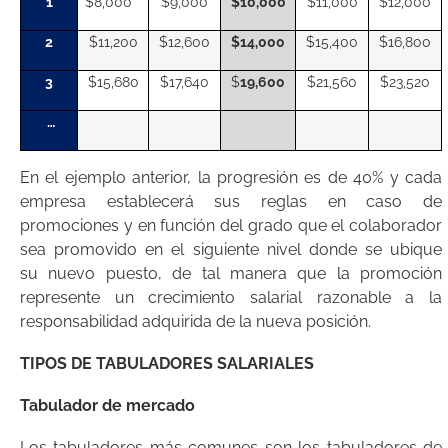
1
$8,000
$9,000
$10,000
$11,000
$12,000
2
$11,200
$12,600
$14,000
$15,400
$16,800
3
$15,680
$17,640
$
19,600
$21,560
$23,520
…
En el ejemplo anterior, la progresión es de 40% y cada
empresa establecerá sus reglas en caso de
promociones y en función del grado que el colaborador
sea promovido en el siguiente nivel donde se ubique
su nuevo puesto, de tal manera que la promoción
represente un crecimiento salarial razonable a la
responsabilidad adquirida de la nueva posición.
TIPOS DE TABULADORES SALARIALES
Tabulador de mercado
Los tabuladores más comunes son los tabuladores de