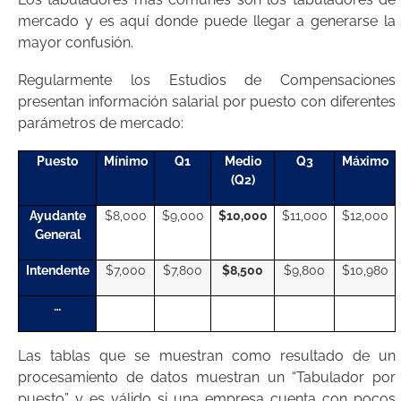
mercado y es aquí donde puede llegar a generarse la
mayor confusión.
Regularmente los Estudios de Compensaciones
presentan información salarial por puesto con diferentes
parámetros de mercado:
Puesto
Mínimo
Q1
Medio
Q3
Máximo
(Q2)
Ayudante
$8,000
$9,000
$10,000
$11,000
$12,000
General
Intendente
$7,000
$7,800
$8,500
$9,800
$10,980
…
Las tablas que se muestran como resultado de un
procesamiento de datos muestran un “Tabulador por
puesto” y es válido si una empresa cuenta con pocos